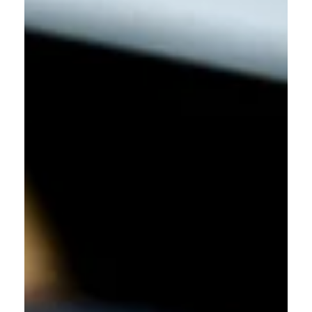
braucht. Ob drinnen oder draußen, mit oder ohne Strom,
auf Asphalt, Rasen oder Parkett: Unser Setup funktioniert
überall, ist schnell einsatzbereit und braucht wenig Platz.
Selbst bei komplexen Rahmenbedingungen finden wir eine
Lösung. Du hast besondere Anforderungen? Wir hören zu –
und setzen sie um. Vom individuellen Menü bis zum
einheitlichen Design bei mehreren