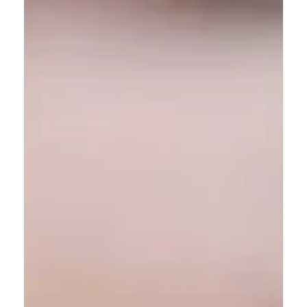
für unsere Gäste, aber auch für unsere Umwelt. Deshalb
achten wir bei jedem Event auf nachhaltige Lösungen.
Unsere Crêpes kommen in Spitztüten aus stabilem
Hartpapier, dazu gibt’s kompostierbare Servietten. Falls
zusätzliches Einweggeschirr nötig ist, greifen wir
ausschließlich zu umweltfreundlichen, stilvollen Varianten.
Noch besser: Wenn du vor Ort eigenes Geschirr oder
Mehrwegsysteme hast, passen wir uns einfach an.