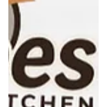
– sondern gute Zutaten, Zeit und Sorgfalt. Deshalb
verwenden wir nur frische, ausgewählte Grundprodukte:
Milch, Eier, Mehl und eine Prise Erfahrung. Keine
Fertigmischungen, keine Zusatzstoffe. Unser Teig wird
täglich frisch angerührt – so behalten wir die volle Kontrolle
über Geschmack und Konsistenz. In der Zubereitung steckt
echtes Handwerk. Jeder Crêpe wird mit Liebe gebacken:
außen goldbraun und knusprig, innen weich u