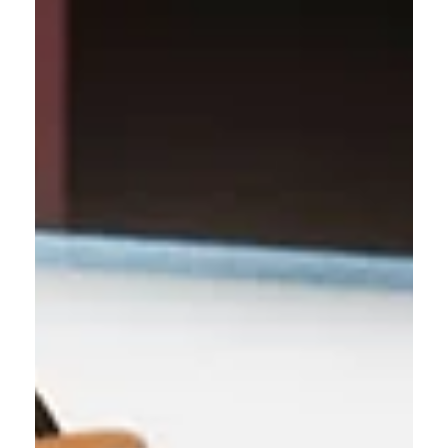
Süley Köktas
Qualität
Wir glauben: Gute Crêpes brauchen keine Geheimzutaten